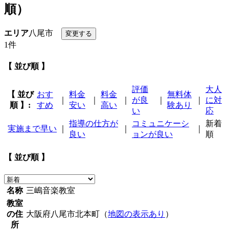
順）
エリア
八尾市
1件
【 並び順 】
評価
大人
【 並び
おす
料金
料金
無料体
｜
｜
｜
が良
｜
｜
に対
順 】:
すめ
安い
高い
験あり
い
応
指導の仕方が
コミュニケーシ
新着
実施まで早い
｜
｜
｜
良い
ョンが良い
順
【 並び順 】
名称
三嶋音楽教室
教室
の住
大阪府八尾市北本町（
地図の表示あり
）
所