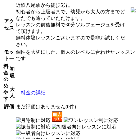
近鉄八尾駅から徒歩5分。
初心者から上級者まで、幼児から大人の方までど
なたでも通っていただけます。
アク
レッスンの前後無料で30分ソルフェージュを受け
セス
て頂けます。
無料体験レッスンございますので是非お試しくだ
さい。
モッ
個性を大切にした、個人のレベルに合わせたレッスン
トー
です
料
初
金
級
の
め
大
や
料金の詳細
人
す
評価
まだ評価はありません(0件)