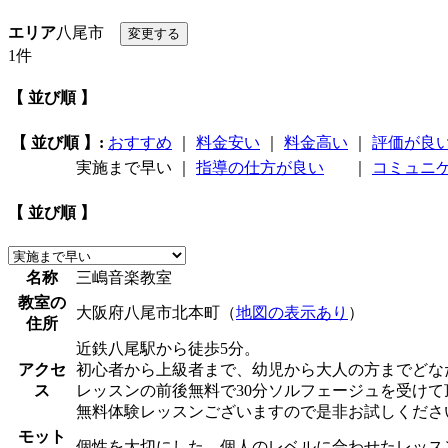
エリア
八尾市
1件
【 並び順 】
【 並び順 】:
おすすめ
｜
料金安い
｜
料金高い
｜
評価が良
実施まで早い
｜
指導の仕方が良い
｜
コミュニ
【 並び順 】
名称
三嶋音楽教室
教室の
大阪府八尾市北本町（
地図の表示あり
）
住所
近鉄八尾駅から徒歩5分。
アクセ
初心者から上級者まで、幼児から大人の方までどな
ス
レッスンの前後無料で30分ソルフェージュを受けて
無料体験レッスンございますので是非お試しくださ
モット
個性を大切にした、個人のレベルに合わせたレッス