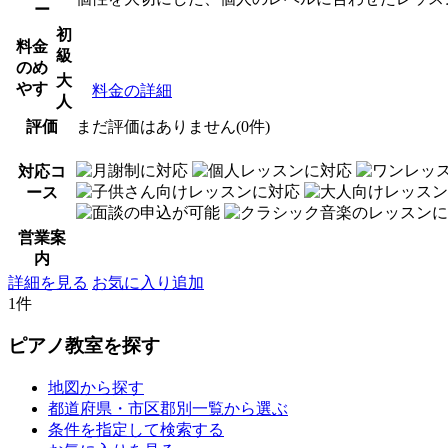
ー
初
料金
級
のめ
大
やす
料金の詳細
人
評価
まだ評価はありません(0件)
対応コ
ース
営業案
内
詳細を見る
お気に入り追加
1件
ピアノ教室を探す
地図から探す
都道府県・市区郡別一覧から選ぶ
条件を指定して検索する