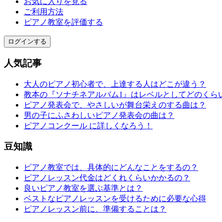
お気に入りを見る
ご利用方法
ピアノ教室を評価する
ログインする
人気記事
大人のピアノ初心者で、上達する人はどこが違う？
教本の『ソナチネアルバム1』はレベルとしてどのくら
ピアノ発表会で、やさしいが舞台栄えのする曲は？
男の子にふさわしいピアノ発表会の曲は？
ピアノコンクール に詳しくなろう！
豆知識
ピアノ教室では、具体的にどんなことをするの？
ピアノレッスン代金はどくれくらいかかるの？
良いピアノ教室を選ぶ基準とは？
ベストなピアノレッスンを受けるために必要な心得
ピアノレッスン前に、準備することは？