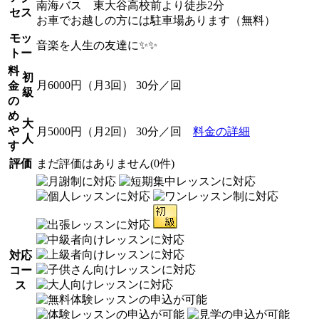
南海バス 東大谷高校前より徒歩2分
セス
お車でお越しの方には駐車場あります（無料）
モッ
音楽を人生の友達に✨✨
トー
料
初
月6000円（月3回） 30分／回
金
級
の
め
大
や
月5000円（月2回） 30分／回
料金の詳細
人
す
評価
まだ評価はありません(0件)
対応
コー
ス