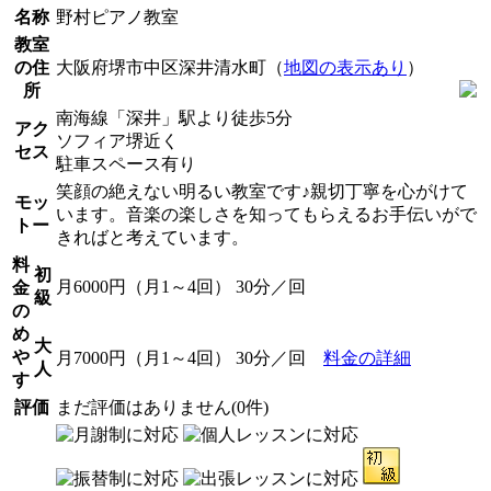
名称
野村ピアノ教室
教室
の住
大阪府堺市中区深井清水町（
地図の表示あり
）
所
南海線「深井」駅より徒歩5分
アク
ソフィア堺近く
セス
駐車スペース有り
笑顔の絶えない明るい教室です♪親切丁寧を心がけて
モッ
います。音楽の楽しさを知ってもらえるお手伝いがで
トー
きればと考えています。
料
初
月6000円（月1～4回） 30分／回
金
級
の
め
大
や
月7000円（月1～4回） 30分／回
料金の詳細
人
す
評価
まだ評価はありません(0件)