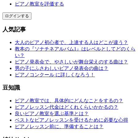
ピアノ教室を評価する
ログインする
人気記事
大人のピアノ初心者で、上達する人はどこが違う？
教本の『ソナチネアルバム1』はレベルとしてどのくら
い？
ピアノ発表会で、やさしいが舞台栄えのする曲は？
男の子にふさわしいピアノ発表会の曲は？
ピアノコンクール に詳しくなろう！
豆知識
ピアノ教室では、具体的にどんなことをするの？
ピアノレッスン代金はどくれくらいかかるの？
良いピアノ教室を選ぶ基準とは？
ベストなピアノレッスンを受けるために必要な心得
ピアノレッスン前に、準備することは？