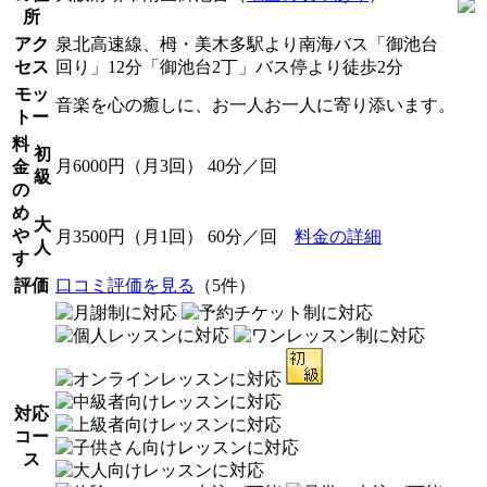
所
アク
泉北高速線、栂・美木多駅より南海バス「御池台
セス
回り」12分「御池台2丁」バス停より徒歩2分
モッ
音楽を心の癒しに、お一人お一人に寄り添います。
トー
料
初
月6000円（月3回） 40分／回
金
級
の
め
大
や
月3500円（月1回） 60分／回
料金の詳細
人
す
評価
口コミ評価を見る
（5件）
対応
コー
ス