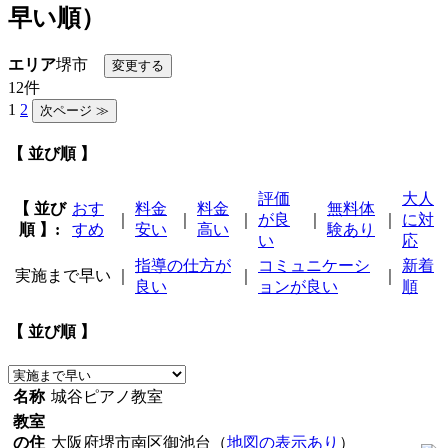
早い順）
エリア
堺市
12件
1
2
【 並び順 】
評価
大人
【 並び
おす
料金
料金
無料体
｜
｜
｜
が良
｜
｜
に対
順 】:
すめ
安い
高い
験あり
い
応
指導の仕方が
コミュニケーシ
新着
実施まで早い
｜
｜
｜
良い
ョンが良い
順
【 並び順 】
名称
城谷ピアノ教室
教室
の住
大阪府堺市南区御池台（
地図の表示あり
）