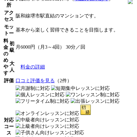
所
アク
阪和線堺市駅直結のマンションです。
セス
モッ
基本から楽しく習得できることを目指します。
トー
料
初
月6000円（月3～4回） 30分／回
金
級
の
め
大
や
料金の詳細
人
す
評価
口コミ評価を見る
（2件）
対応
コー
ス