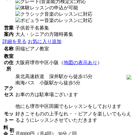
営業
子供若干名募集
案内
大人・シニアの方随時募集
詳細を見る
お気に入り追加
名称
田端ピアノ教室
教室
の住
大阪府堺市中区小阪（
地図の表示あり
）
所
泉北高速鉄道 深井駅から徒歩15分
南海バス 小阪駅から徒歩5分
アク
セス
お車の方は駐車場ございます
他にも堺市中区田園でもレッスンをしております
モッ
好きこそものの上手なれ・・ピアノを楽しいでもらえ
トー
るようにレッスンさせていただきます
料
初
月8000円（月4回） 30分／回
金