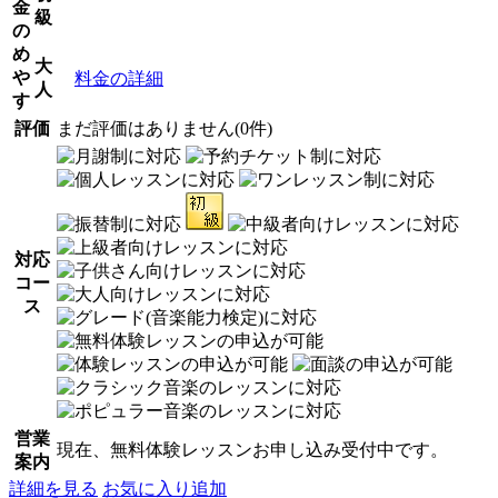
金
級
の
め
大
や
料金の詳細
人
す
評価
まだ評価はありません(0件)
対応
コー
ス
営業
現在、無料体験レッスンお申し込み受付中です。
案内
詳細を見る
お気に入り追加