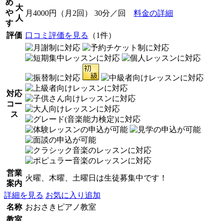
め
大
や
月4000円（月2回） 30分／回
料金の詳細
人
す
評価
口コミ評価を見る
（1件）
対応
コー
ス
営業
火曜、木曜、土曜日は生徒募集中です！
案内
詳細を見る
お気に入り追加
名称
おおさきピアノ教室
教室