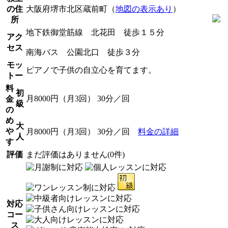
の住
大阪府堺市北区蔵前町（
地図の表示あり
）
所
地下鉄御堂筋線 北花田 徒歩１５分
アク
セス
南海バス 公園北口 徒歩３分
モッ
ピアノで子供の自立心を育てます。
トー
料
初
月8000円（月3回） 30分／回
金
級
の
め
大
や
月8000円（月3回） 30分／回
料金の詳細
人
す
評価
まだ評価はありません(0件)
対応
コー
ス