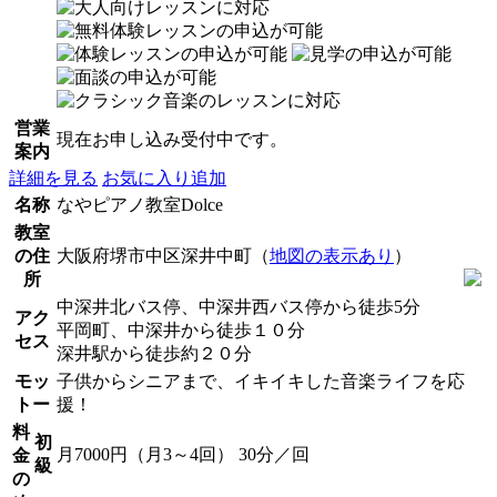
営業
現在お申し込み受付中です。
案内
詳細を見る
お気に入り追加
名称
なやピアノ教室Dolce
教室
の住
大阪府堺市中区深井中町（
地図の表示あり
）
所
中深井北バス停、中深井西バス停から徒歩5分
アク
平岡町、中深井から徒歩１０分
セス
深井駅から徒歩約２０分
モッ
子供からシニアまで、イキイキした音楽ライフを応
トー
援！
料
初
月7000円（月3～4回） 30分／回
金
級
の