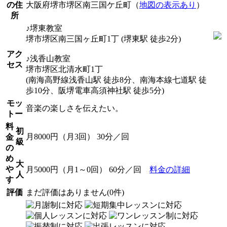
の住
大阪府堺市堺区南三国ケ丘町（
地図の表示あり
）
所
♪堺東教室
堺市堺区南三国ヶ丘町1丁 (堺東駅 徒歩2分)
アク
♪浅香山教室
セス
堺市堺区北清水町1丁
(南海高野線浅香山駅 徒歩8分、南海本線七道駅 徒
歩10分、阪堺電車高須神社駅 徒歩5分)
モッ
音楽の楽しさを伝えたい。
トー
料
初
月8000円（月3回） 30分／回
金
級
の
め
大
や
月5000円（月1～0回） 60分／回
料金の詳細
人
す
評価
まだ評価はありません(0件)