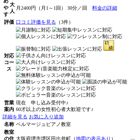
め
大
や
月2400円（月1～1回） 30分／回
料金の詳細
人
す
評価
口コミ評価を見る
（3件）
対応
コー
ス
営業
現在 申し込み受付中♪
案内
60才以上の女性初心者大歓迎です♪
詳細を見る
お気に入り追加
名称
ベルマージュピアノ教室
教室
の住
大阪府堺市堺区田出井町（
地図の表示あり
）