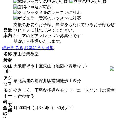
支援の必要なお子様、障害をもたれているお子様もぜ
営業
ひピアノに触れてみてください。
案内
シニアのピアノレッスン募集中です！
基礎から指導いたします。
詳細を見る
お気に入り追加
名称
東山音楽教室
教室
の住
大阪府堺市中区東山（地図の表示なし）
所
アク
泉北高速鉄道深井駅南側徒歩１５分
セス
モッ
やさしく、丁寧な指導をモットーに一人ひとりの個性
トー
に合わせる
料
初
月6000円（月3～4回） 30分／回
金
級
の