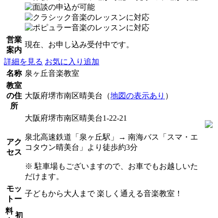
営業
現在、お申し込み受付中です。
案内
詳細を見る
お気に入り追加
名称
泉ヶ丘音楽教室
教室
の住
大阪府堺市南区晴美台（
地図の表示あり
）
所
大阪府堺市南区晴美台1-22-21
泉北高速鉄道「泉ヶ丘駅」→ 南海バス「スマ・エ
アク
コタウン晴美台」より徒歩約3分
セス
※ 駐車場もございますので、お車でもお越しいた
だけます。
モッ
子どもから大人まで 楽しく通える音楽教室！
トー
料
初