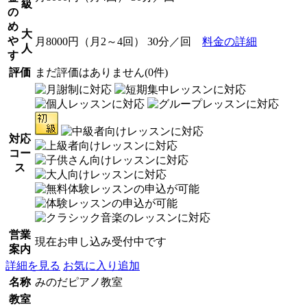
級
の
め
大
や
月8000円（月2～4回） 30分／回
料金の詳細
人
す
評価
まだ評価はありません(0件)
対応
コー
ス
営業
現在お申し込み受付中です
案内
詳細を見る
お気に入り追加
名称
みのだピアノ教室
教室