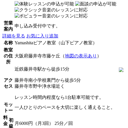
営業
申し込み受付中です。
案内
詳細を見る
お気に入り追加
名称
Yamashitaピアノ教室（山下ピアノ教室）
教室
の住
大阪府藤井寺市藤ケ丘（
地図の表示あり
）
所
近鉄藤井寺駅から徒歩15分
アク
藤井寺南小学校裏門から徒歩5分
セス
藤井寺市野中浄水場近く
レッスン時間内程度なら1台駐車可能です。
モッ
一人ひとりのペースを大切に楽しく通えること。
トー
料
初
月6000円（月3回） 25分／回
金
級