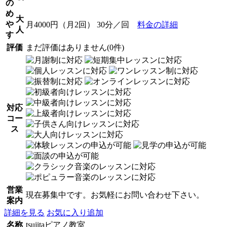
の
め
大
や
月4000円（月2回） 30分／回
料金の詳細
人
す
評価
まだ評価はありません(0件)
対応
コー
ス
営業
現在募集中です。お気軽にお問い合わせ下さい。
案内
詳細を見る
お気に入り追加
名称
tsujitaピアノ教室