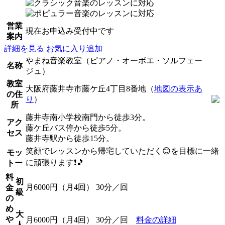
営業
現在お申込み受付中です
案内
詳細を見る
お気に入り追加
やまね音楽教室（ピアノ・オーボエ・ソルフェー
名称
ジュ）
教室
大阪府藤井寺市藤ケ丘4丁目8番地（
地図の表示あ
の住
り
）
所
藤井寺南小学校南門から徒歩3分。
アク
藤ケ丘バス停から徒歩5分。
セス
藤井寺駅から徒歩15分。
笑顔でレッスンから帰宅していただく😊を目標に一緒
モッ
に頑張ります❗🎵
トー
料
初
月6000円（月4回） 30分／回
金
級
の
め
大
や
月6000円（月4回） 30分／回
料金の詳細
人