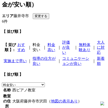
金が安い順）
エリア
藤井寺市
6件
【 並び順 】
評価
大人
【 並び
おす
料金
料金
無料体
｜
｜
｜
が良
｜
｜
に対
順 】:
すめ
安い
高い
験あり
い
応
指導の仕方が
コミュニケーシ
新着
実施まで早い
｜
｜
｜
良い
ョンが良い
順
【 並び順 】
名称
西ピアノ教室
教室
の住
大阪府藤井寺市沢田（
地図の表示あり
）
所