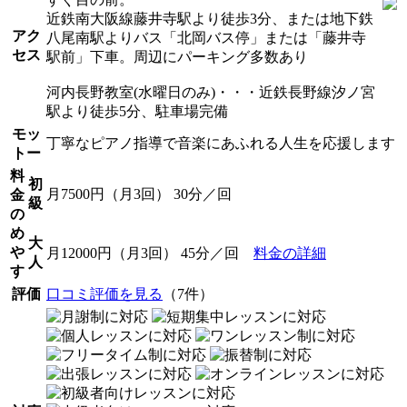
近鉄南大阪線藤井寺駅より徒歩3分、または地下鉄
アク
八尾南駅よりバス「北岡バス停」または「藤井寺
セス
駅前」下車。周辺にパーキング多数あり
河内長野教室(水曜日のみ)・・・近鉄長野線汐ノ宮
駅より徒歩5分、駐車場完備
モッ
丁寧なピアノ指導で音楽にあふれる人生を応援します
トー
料
初
月7500円（月3回） 30分／回
金
級
の
め
大
や
月12000円（月3回） 45分／回
料金の詳細
人
す
評価
口コミ評価を見る
（7件）