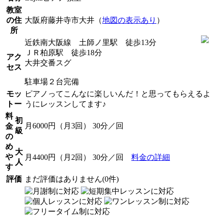
教室
の住
大阪府藤井寺市大井（
地図の表示あり
）
所
近鉄南大阪線 土師ノ里駅 徒歩13分
ＪＲ柏原駅 徒歩18分
アク
大井交番スグ
セス
駐車場２台完備
モッ
ピアノってこんなに楽しいんだ！と思ってもらえるよ
トー
うにレッスンしてます♪
料
初
月6000円（月3回） 30分／回
金
級
の
め
大
や
月4400円（月2回） 30分／回
料金の詳細
人
す
評価
まだ評価はありません(0件)