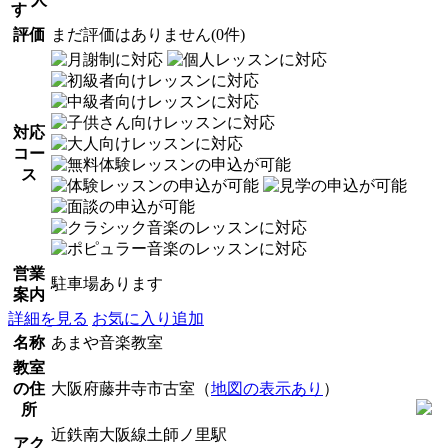
す
評価
まだ評価はありません(0件)
対応
コー
ス
営業
駐車場あります
案内
詳細を見る
お気に入り追加
名称
あまや音楽教室
教室
の住
大阪府藤井寺市古室（
地図の表示あり
）
所
近鉄南大阪線土師ノ里駅
アク