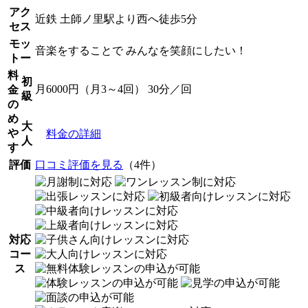
アク
近鉄 土師ノ里駅より西へ徒歩5分
セス
モッ
音楽をすることで みんなを笑顔にしたい！
トー
料
初
月6000円（月3～4回） 30分／回
金
級
の
め
大
や
料金の詳細
人
す
評価
口コミ評価を見る
（4件）
対応
コー
ス