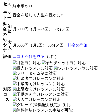
セス
駐車場あり
モッ
音楽を通して人生を豊かに‼️
トー
料
初
月6000円（月3～4回） 30分／回
金
級
の
め
大
や
月6000円（月2回） 30分／回
料金の詳細
人
す
評価
口コミ評価を見る
（2件）
対応
コー
ス