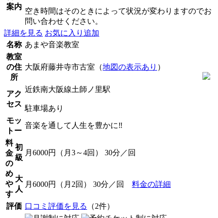
案内
空き時間はそのときによって状況が変わりますのでお
問い合わせください。
詳細を見る
お気に入り追加
名称
あまや音楽教室
教室
の住
大阪府藤井寺市古室（
地図の表示あり
）
所
近鉄南大阪線土師ノ里駅
アク
セス
駐車場あり
モッ
音楽を通して人生を豊かに‼️
トー
料
初
月6000円（月3～4回） 30分／回
金
級
の
め
大
や
月6000円（月2回） 30分／回
料金の詳細
人
す
評価
口コミ評価を見る
（2件）