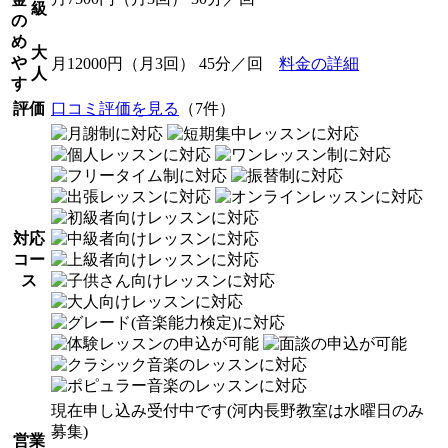
級
の
め
大
や
月12000円（月3回） 45分／回
料金の詳細
人
す
評価
口コミ評価を見る
（7件）
対応
コー
ス
現在申し込み受付中です(河内長野教室は水曜日のみ
募集)
営業