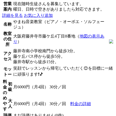
営業
現在随時生徒さんを募集しています。
案内
曜日、日時で空きがありましたら対応できます。
詳細を見る
お気に入り追加
やまね音楽教室（ピアノ・オーボエ・ソルフェー
名称
ジュ）
教室
大阪府藤井寺市藤ケ丘4丁目8番地（
地図の表示あ
の住
り
）
所
藤井寺南小学校南門から徒歩3分。
アク
藤ケ丘バス停から徒歩5分。
セス
藤井寺駅から徒歩15分。
笑顔でレッスンから帰宅していただく😊を目標に一緒
モッ
に頑張ります❗🎵
トー
料
初
月6000円（月4回） 30分／回
金
級
の
め
大
や
月6000円（月4回） 30分／回
料金の詳細
人
す
評価
まだ評価はありません(0件)