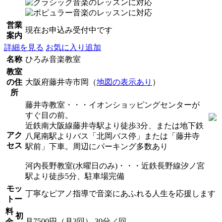
営業
現在お申込み受付中です
案内
詳細を見る
お気に入り追加
名称
ひろみ音楽教室
教室
の住
大阪府藤井寺市岡（
地図の表示あり
）
所
藤井寺教室・・・イオンショッピングセンターが
すぐ目の前。
近鉄南大阪線藤井寺駅より徒歩3分、または地下鉄
アク
八尾南駅よりバス「北岡バス停」または「藤井寺
セス
駅前」下車。周辺にパーキング多数あり
河内長野教室(水曜日のみ)・・・近鉄長野線汐ノ宮
駅より徒歩5分、駐車場完備
モッ
丁寧なピアノ指導で音楽にあふれる人生を応援します
トー
料
初
月7500円（月3回） 30分／回
金