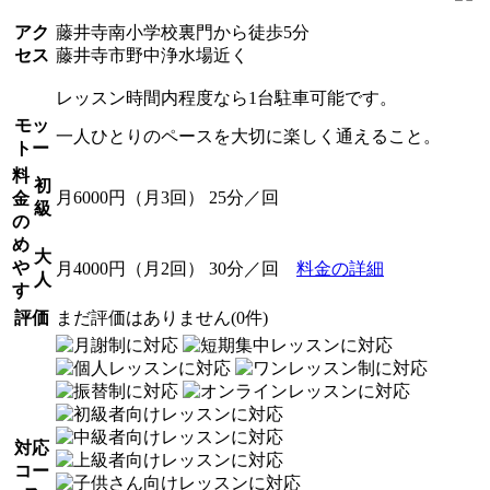
アク
藤井寺南小学校裏門から徒歩5分
セス
藤井寺市野中浄水場近く
レッスン時間内程度なら1台駐車可能です。
モッ
一人ひとりのペースを大切に楽しく通えること。
トー
料
初
月6000円（月3回） 25分／回
金
級
の
め
大
や
月4000円（月2回） 30分／回
料金の詳細
人
す
評価
まだ評価はありません(0件)
対応
コー