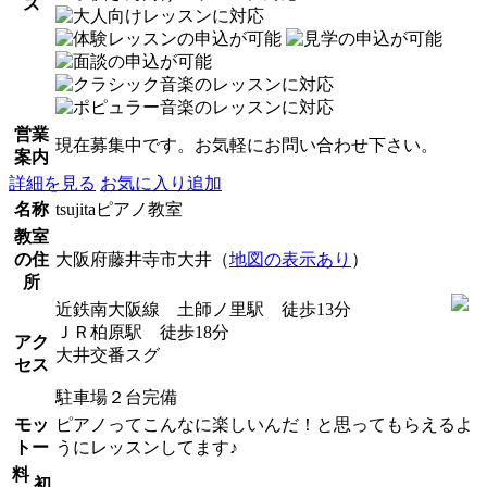
ス
営業
現在募集中です。お気軽にお問い合わせ下さい。
案内
詳細を見る
お気に入り追加
名称
tsujitaピアノ教室
教室
の住
大阪府藤井寺市大井（
地図の表示あり
）
所
近鉄南大阪線 土師ノ里駅 徒歩13分
ＪＲ柏原駅 徒歩18分
アク
大井交番スグ
セス
駐車場２台完備
モッ
ピアノってこんなに楽しいんだ！と思ってもらえるよ
トー
うにレッスンしてます♪
料
初