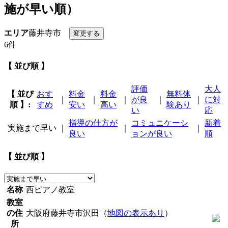
施が早い順）
エリア
藤井寺市
6件
【 並び順 】
評価
大人
【 並び
おす
料金
料金
無料体
｜
｜
｜
が良
｜
｜
に対
順 】:
すめ
安い
高い
験あり
い
応
指導の仕方が
コミュニケーシ
新着
実施まで早い
｜
｜
｜
良い
ョンが良い
順
【 並び順 】
名称
西ピアノ教室
教室
の住
大阪府藤井寺市沢田（
地図の表示あり
）
所