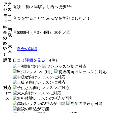
アク
近鉄 土師ノ里駅より西へ徒歩5分
セス
モッ
音楽をすることで みんなを笑顔にしたい！
トー
料
初
月6000円（月3～4回） 30分／回
金
級
の
め
大
や
料金の詳細
人
す
評価
口コミ評価を見る
（4件）
対応
コー
ス