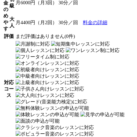
月6000円（月3回） 30分／回
金
級
の
め
大
や
月4400円（月2回） 30分／回
料金の詳細
人
す
評価
まだ評価はありません(0件)
対応
コー
ス