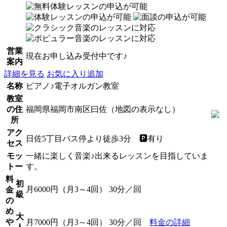
営業
現在お申し込み受付中です♪
案内
詳細を見る
お気に入り追加
名称
ピアノ♪電子オルガン教室
教室
の住
福岡県福岡市南区曰佐（地図の表示なし）
所
アク
日佐5丁目バス停より徒歩3分 🅿️有り
セス
モッ
一緒に楽しく音楽♪出来るレッスンを目指していま
トー
す。
料
初
月6000円（月3～4回） 30分／回
金
級
の
め
大
や
月7000円（月3～4回） 30分／回
料金の詳細