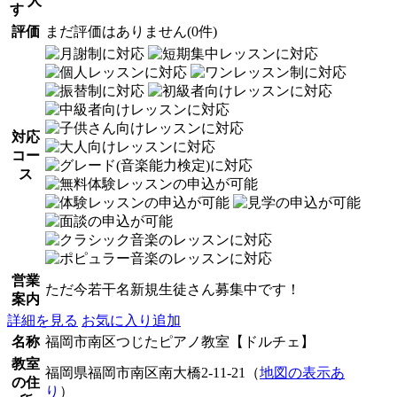
人
す
評価
まだ評価はありません(0件)
対応
コー
ス
営業
ただ今若干名新規生徒さん募集中です！
案内
詳細を見る
お気に入り追加
名称
福岡市南区つじたピアノ教室【ドルチェ】
教室
福岡県福岡市南区南大橋2-11-21（
地図の表示あ
の住
り
）