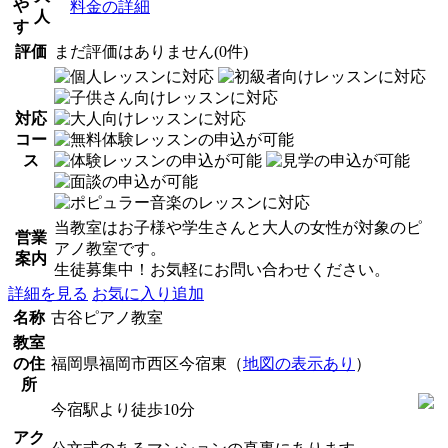
や
料金の詳細
人
す
評価
まだ評価はありません(0件)
対応
コー
ス
当教室はお子様や学生さんと大人の女性が対象のピ
営業
アノ教室です。
案内
生徒募集中！お気軽にお問い合わせください。
詳細を見る
お気に入り追加
名称
古谷ピアノ教室
教室
の住
福岡県福岡市西区今宿東（
地図の表示あり
）
所
今宿駅より徒歩10分
アク