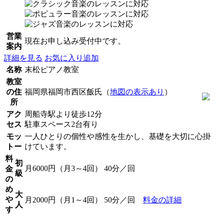
営業
現在お申し込み受付中です。
案内
詳細を見る
お気に入り追加
名称
末松ピアノ教室
教室
の住
福岡県福岡市西区飯氏（
地図の表示あり
）
所
アク
周船寺駅より徒歩12分
セス
駐車スペース2台有り
モッ
一人ひとりの個性や感性を生かし、基礎を大切に心掛
トー
けています。
料
初
月6000円（月3～4回） 40分／回
金
級
の
め
大
や
月2000円（月1～4回） 50分／回
料金の詳細
人
す