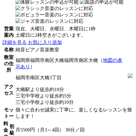
営業
現在、火曜日、水曜日、木曜日に1枠
案内
土曜日に2枠空きがございます。
詳細を見る
お気に入り追加
名称
純音ピアノ音楽教室
教室
福岡県福岡市南区大橋福岡市南区大橋（
地図の表
の住
示あり
）
所
福岡市南区大橋3丁目
アク
大橋駅より徒歩約10分
セス
三宅中学校より徒歩約5分
三宅小学校より徒歩約10分
モッ
個々に合わせ誠実に丁寧に、楽しくなるレッスンを致
トー
します！
料
初
月5500円（月3～4回） 30分／回
金
級