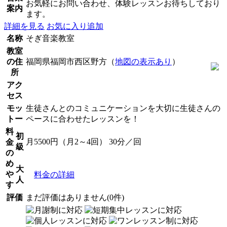
お気軽にお問い合わせ、体験レッスンお待ちしており
案内
ます。
詳細を見る
お気に入り追加
名称
そぎ音楽教室
教室
の住
福岡県福岡市西区野方（
地図の表示あり
）
所
アク
セス
モッ
生徒さんとのコミュニケーションを大切に生徒さんの
トー
ペースに合わせたレッスンを！
料
初
月5500円（月2～4回） 30分／回
金
級
の
め
大
や
料金の詳細
人
す
評価
まだ評価はありません(0件)