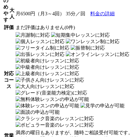
の
め
大
や
月6500円（月3～4回） 35分／回
料金の詳細
人
す
評価
まだ評価はありません(0件)
対応
コー
ス
満席の曜日もありますが、随時ご相談受付可能です。
営業