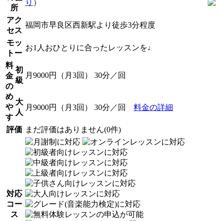
り
）
所
アク
福岡市早良区西新駅より徒歩3分程度
セス
モッ
お1人おひとりに合ったレッスンを♩
トー
料
初
月9000円（月3回） 30分／回
金
級
の
め
大
や
月9000円（月3回） 30分／回
料金の詳細
人
す
評価
まだ評価はありません(0件)
対応
コー
ス