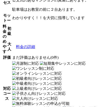
公文式のあるマンションの真裏にあります。
セス
駐車場はお教室の前に２台あります。
モッ
わかりやすく！！を大切に指導しています
トー
料
初
金
級
の
め
大
や
料金の詳細
人
す
評価
まだ評価はありません(0件)
対応
コー
ス