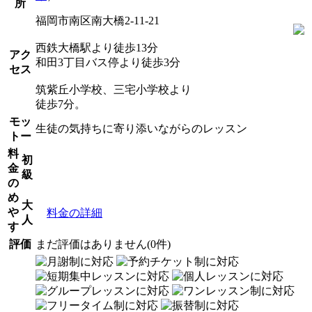
所
福岡市南区南大橋2-11-21
西鉄大橋駅より徒歩13分
アク
和田3丁目バス停より徒歩3分
セス
筑紫丘小学校、三宅小学校より
徒歩7分。
モッ
生徒の気持ちに寄り添いながらのレッスン
トー
料
初
金
級
の
め
大
や
料金の詳細
人
す
評価
まだ評価はありません(0件)