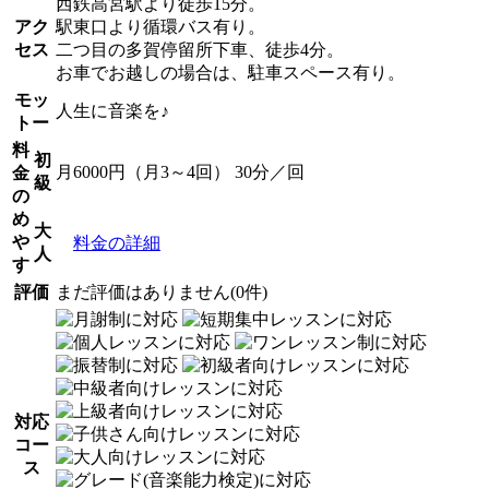
西鉄高宮駅より徒歩15分。
アク
駅東口より循環バス有り。
セス
二つ目の多賀停留所下車、徒歩4分。
お車でお越しの場合は、駐車スペース有り。
モッ
人生に音楽を♪
トー
料
初
月6000円（月3～4回） 30分／回
金
級
の
め
大
や
料金の詳細
人
す
評価
まだ評価はありません(0件)
対応
コー
ス