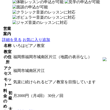
営業
案内
詳細を見る
お気に入り追加
名称
いろはピアノ教室
教室
の住
福岡県福岡市城南区片江（地図の表示なし）
所
アク
福岡市城南区片江
セス
モッ
気楽に続けられるピアノ教室を目指しています
トー
料
初
月2000円（月4回） 30分／回
金
級
の
め
大