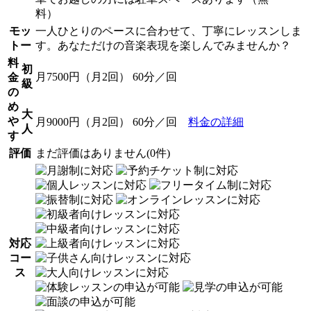
料）
モッ
一人ひとりのペースに合わせて、丁寧にレッスンしま
トー
す。あなただけの音楽表現を楽しんでみませんか？
料
初
月7500円（月2回） 60分／回
金
級
の
め
大
や
月9000円（月2回） 60分／回
料金の詳細
人
す
評価
まだ評価はありません(0件)
対応
コー
ス