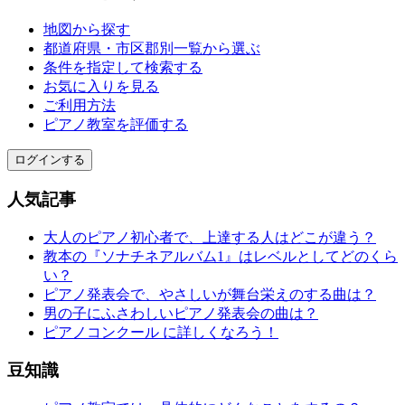
地図から探す
都道府県・市区郡別一覧から選ぶ
条件を指定して検索する
お気に入りを見る
ご利用方法
ピアノ教室を評価する
ログインする
人気記事
大人のピアノ初心者で、上達する人はどこが違う？
教本の『ソナチネアルバム1』はレベルとしてどのくら
い？
ピアノ発表会で、やさしいが舞台栄えのする曲は？
男の子にふさわしいピアノ発表会の曲は？
ピアノコンクール に詳しくなろう！
豆知識