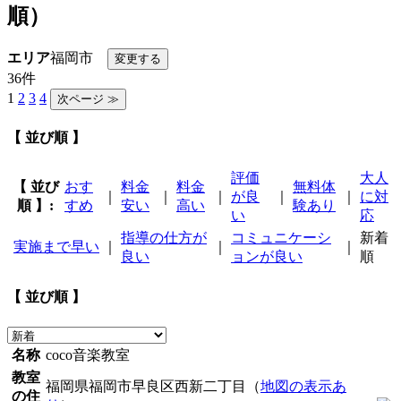
順）
エリア
福岡市
36件
1
2
3
4
【 並び順 】
評価
大人
【 並び
おす
料金
料金
無料体
｜
｜
｜
が良
｜
｜
に対
順 】:
すめ
安い
高い
験あり
い
応
指導の仕方が
コミュニケーシ
新着
実施まで早い
｜
｜
｜
良い
ョンが良い
順
【 並び順 】
名称
coco音楽教室
教室
福岡県福岡市早良区西新二丁目（
地図の表示あ
の住