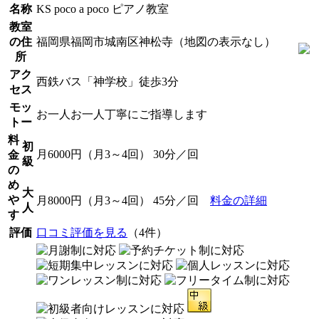
名称
KS poco a poco ピアノ教室
教室
の住
福岡県福岡市城南区神松寺（地図の表示なし）
所
アク
西鉄バス「神学校」徒歩3分
セス
モッ
お一人お一人丁寧にご指導します
トー
料
初
月6000円（月3～4回） 30分／回
金
級
の
め
大
や
月8000円（月3～4回） 45分／回
料金の詳細
人
す
評価
口コミ評価を見る
（4件）