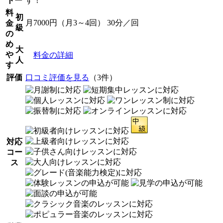
トー
す！
料
初
月7000円（月3～4回） 30分／回
金
級
の
め
大
や
料金の詳細
人
す
評価
口コミ評価を見る
（3件）
対応
コー
ス