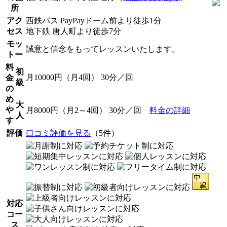
所
アク
西鉄バス PayPayドーム前より徒歩1分
セス
地下鉄 唐人町より徒歩7分
モッ
誠意と信念をもってレッスンいたします。
トー
料
初
月10000円（月4回） 30分／回
金
級
の
め
大
や
月8000円（月2～4回） 30分／回
料金の詳細
人
す
評価
口コミ評価を見る
（5件）
対応
コー
ス