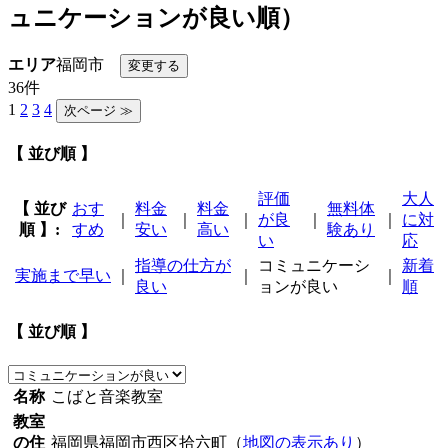
ュニケーションが良い順）
エリア
福岡市
36件
1
2
3
4
【 並び順 】
評価
大人
【 並び
おす
料金
料金
無料体
｜
｜
｜
が良
｜
｜
に対
順 】:
すめ
安い
高い
験あり
い
応
指導の仕方が
コミュニケーシ
新着
実施まで早い
｜
｜
｜
良い
ョンが良い
順
【 並び順 】
名称
こばと音楽教室
教室
の住
福岡県福岡市西区拾六町（
地図の表示あり
）