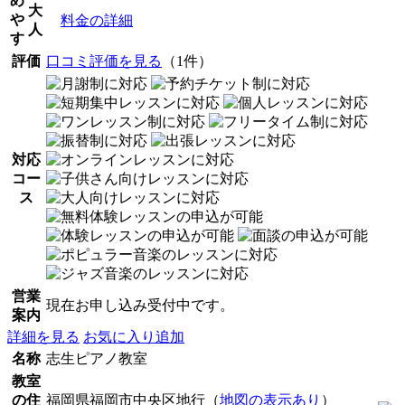
め
大
や
料金の詳細
人
す
評価
口コミ評価を見る
（1件）
対応
コー
ス
営業
現在お申し込み受付中です。
案内
詳細を見る
お気に入り追加
名称
志生ピアノ教室
教室
の住
福岡県福岡市中央区地行（
地図の表示あり
）