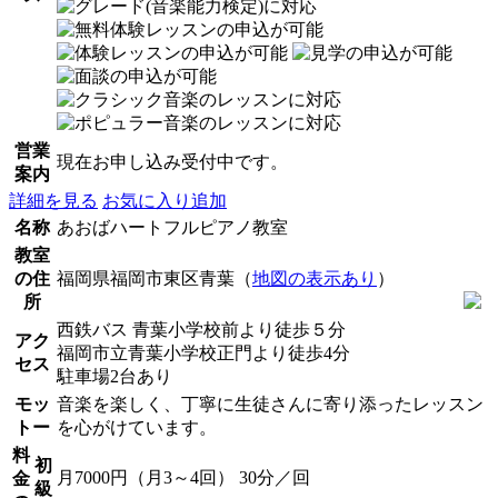
営業
現在お申し込み受付中です。
案内
詳細を見る
お気に入り追加
名称
あおばハートフルピアノ教室
教室
の住
福岡県福岡市東区青葉（
地図の表示あり
）
所
西鉄バス 青葉小学校前より徒歩５分
アク
福岡市立青葉小学校正門より徒歩4分
セス
駐車場2台あり
モッ
音楽を楽しく、丁寧に生徒さんに寄り添ったレッスン
トー
を心がけています。
料
初
月7000円（月3～4回） 30分／回
金
級