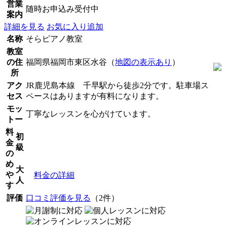
営業
随時お申込み受付中
案内
詳細を見る
お気に入り追加
名称
そらピアノ教室
教室
の住
福岡県福岡市東区水谷（
地図の表示あり
）
所
アク
JR鹿児島本線 千早駅から徒歩2分です。駐車場ス
セス
ペースはありますが有料になります。
モッ
丁寧なレッスンを心がけています。
トー
料
初
金
級
の
め
大
や
料金の詳細
人
す
評価
口コミ評価を見る
（2件）