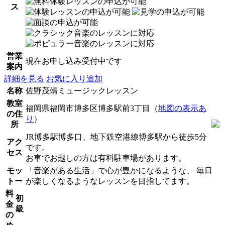
ス
営業
現在お申し込み受付中です
案内
詳細を見る
お気に入り追加
名称
佐野茂靖ミュージックレッスン
教室
福岡県福岡市博多区博多駅前3丁目（
地図の表示あ
の住
り
）
所
JR博多駅博多口、地下鉄空港線博多駅から徒歩5分
アク
です。
セス
お車でお越しの方は有料駐車場があります。
モッ
「音楽がある生活」で心が豊かになるような、 毎日
トー
が楽しくなるようなレッスンを目指してます。
料
初
金
級
の