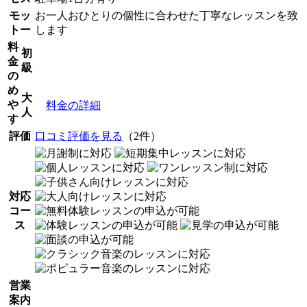
モッ
お一人おひとりの個性に合わせた丁寧なレッスンを致
トー
します
料
初
金
級
の
め
大
や
料金の詳細
人
す
評価
口コミ評価を見る
（2件）
対応
コー
ス
営業
案内