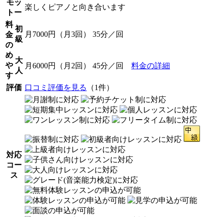
モッ
楽しくピアノと向き合います
トー
料
初
月7000円（月3回） 35分／回
金
級
の
め
大
や
月6000円（月2回） 45分／回
料金の詳細
人
す
評価
口コミ評価を見る
（1件）
対応
コー
ス