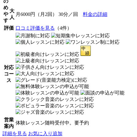
の
め
大
や
月6000円（月2回） 30分／回
料金の詳細
人
す
評価
口コミ評価を見る
（4件）
対応
コー
ス
営業
体験レッスン随時受付中。要予約
案内
詳細を見る
お気に入り追加