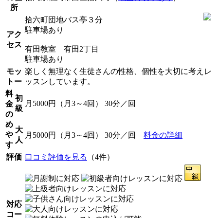
所
拾六町団地バス亭３分
駐車場あり
アク
セス
有田教室 有田2丁目
駐車場あり
モッ
楽しく無理なく生徒さんの性格、個性を大切に考えレ
トー
ッスンしています。
料
初
月5000円（月3～4回） 30分／回
金
級
の
め
大
や
月5000円（月3～4回） 30分／回
料金の詳細
人
す
評価
口コミ評価を見る
（4件）
対応
コー