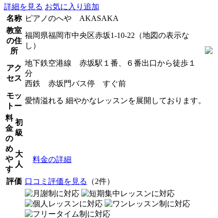
詳細を見る
お気に入り追加
名称
ピアノのへや AKASAKA
教室
福岡県福岡市中央区赤坂1-10-22（地図の表示な
の住
し）
所
地下鉄空港線 赤坂駅１番、６番出口から徒歩１
アク
分
セス
西鉄 赤坂門バス停 すぐ前
モッ
愛情溢れる 細やかなレッスンを展開しております。
トー
料
初
金
級
の
め
大
や
料金の詳細
人
す
評価
口コミ評価を見る
（2件）