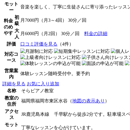
モット
音楽を楽しく、丁寧に生徒さんに寄り添ったレッス
ー
初
月7000円（月3～4回） 30分／回
料金
級
のめ
大
やす
月6000円（月2回） 30分／回
料金の詳細
人
評価
口コミ評価を見る
（4件）
対応コ
ース
営業案
体験レッスン随時受付中。要予約
内
詳細を見る
お気に入り追加
名称
そらピアノ教室
教室の
福岡県福岡市東区水谷（
地図の表示あり
）
住所
アクセ
JR鹿児島本線 千早駅から徒歩2分です。駐車場ス
ス
モット
丁寧なレッスンを心がけています。