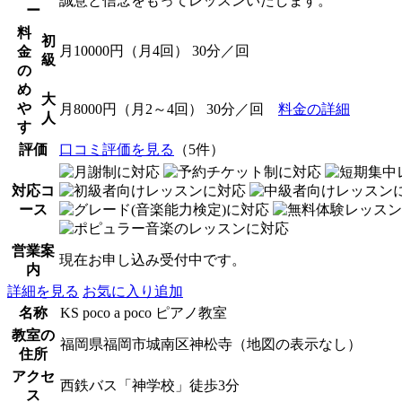
誠意と信念をもってレッスンいたします。
ー
料
初
月10000円（月4回） 30分／回
金
級
の
め
大
や
月8000円（月2～4回） 30分／回
料金の詳細
人
す
評価
口コミ評価を見る
（5件）
対応コ
ース
営業案
現在お申し込み受付中です。
内
詳細を見る
お気に入り追加
名称
KS poco a poco ピアノ教室
教室の
福岡県福岡市城南区神松寺（地図の表示なし）
住所
アクセ
西鉄バス「神学校」徒歩3分
ス