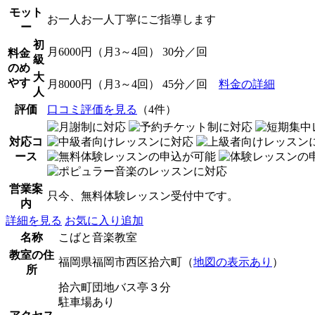
モット
お一人お一人丁寧にご指導します
ー
初
月6000円（月3～4回） 30分／回
料金
級
のめ
大
やす
月8000円（月3～4回） 45分／回
料金の詳細
人
評価
口コミ評価を見る
（4件）
対応コ
ース
営業案
只今、無料体験レッスン受付中です。
内
詳細を見る
お気に入り追加
名称
こばと音楽教室
教室の住
福岡県福岡市西区拾六町（
地図の表示あり
）
所
拾六町団地バス亭３分
駐車場あり