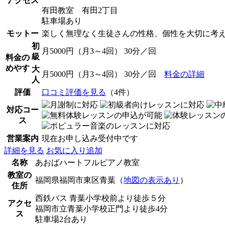
アクセス
有田教室 有田2丁目
駐車場あり
モットー
楽しく無理なく生徒さんの性格、個性を大切に考
初
月5000円（月3～4回） 30分／回
級
料金の
めやす
大
月5000円（月3～4回） 30分／回
料金の詳細
人
評価
口コミ評価を見る
（4件）
対応コー
ス
営業案内
現在お申し込み受付中です
詳細を見る
お気に入り追加
名称
あおばハートフルピアノ教室
教室の
福岡県福岡市東区青葉（
地図の表示あり
）
住所
西鉄バス 青葉小学校前より徒歩５分
アクセ
福岡市立青葉小学校正門より徒歩4分
ス
駐車場2台あり