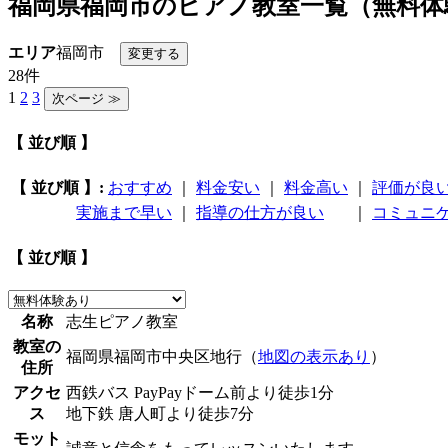
福岡県福岡市のピアノ教室一覧（無料体
エリア
福岡市
28件
1
2
3
【 並び順 】
【 並び順 】:
おすすめ
｜
料金安い
｜
料金高い
｜
評価が良
実施まで早い
｜
指導の仕方が良い
｜
コミュニ
【 並び順 】
名称
志生ピアノ教室
教室の
福岡県福岡市中央区地行（
地図の表示あり
）
住所
アクセ
西鉄バス PayPayドーム前より徒歩1分
ス
地下鉄 唐人町より徒歩7分
モット