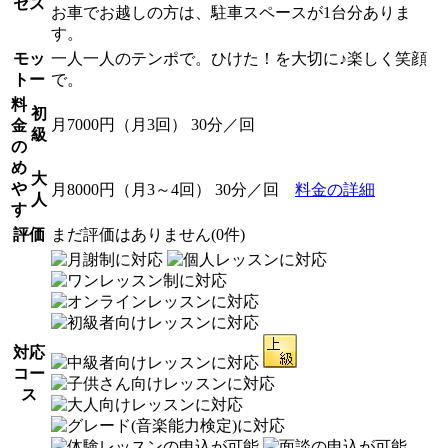
セス
お車でお越しの方は、駐車スペースが1台分ありま
す。
モッ
一人一人のテンポで。ひけた！を大切に♪楽しく笑顔
トー
で。
料
初
月7000円（月3回） 30分／回
金
級
の
め
大
や
月8000円（月3～4回） 30分／回
料金の詳細
人
す
評価
まだ評価はありません(0件)
対応
コー
ス