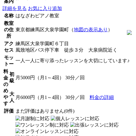
案内
詳細を見る
お気に入り追加
名称
はなざわピアノ教室
教室
の住
東京都練馬区大泉学園町（
地図の表示あり
）
所
アク
練馬区大泉学園町６丁目
セス
風致地区バス停下車 徒歩３分 大泉病院近く
モッ
一人一人に寄り添ったレッスンを大切にしています♪
トー
料
初
月5000円（月1～4回） 30分／回
金
級
の
め
大
や
月6000円（月1～4回） 30分／回
料金の詳細
人
す
評価
まだ評価はありません(0件)