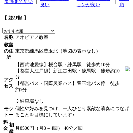
実施まで早い
｜
｜
｜
良い
ョンが良い
順
【 並び順 】
名称
アオピアノ教室
教室
の住
東京都練馬区豊玉北（地図の表示なし）
所
【西武池袋線】桜台駅・練馬駅 徒歩約10分
【都営大江戸線】新江古田駅・練馬駅 徒歩約10
分
アク
【都営バス・国際興業バス】豊玉北バス停 徒歩
セス
約5分
※駐車場なし
モッ
個性や好みを見つけ、一人ひとり素敵な演奏につなげ
トー
ることを目標にしています♪
料
初
月8500円（月3～4回） 40分／回
金
級