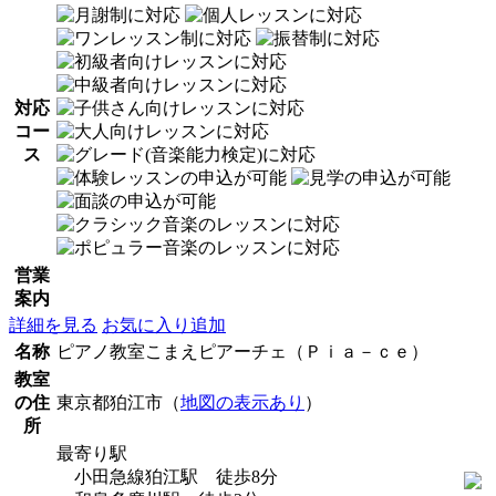
対応
コー
ス
営業
案内
詳細を見る
お気に入り追加
名称
ピアノ教室こまえピアーチェ（Ｐｉａ－ｃｅ）
教室
の住
東京都狛江市（
地図の表示あり
）
所
最寄り駅
小田急線狛江駅 徒歩8分