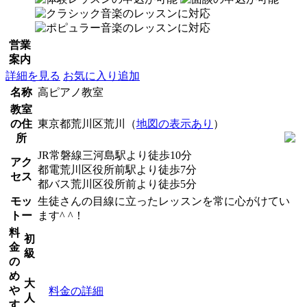
営業
案内
詳細を見る
お気に入り追加
名称
高ピアノ教室
教室
の住
東京都荒川区荒川（
地図の表示あり
）
所
JR常磐線三河島駅より徒歩10分
アク
都電荒川区役所前駅より徒歩7分
セス
都バス荒川区役所前より徒歩5分
モッ
生徒さんの目線に立ったレッスンを常に心がけてい
トー
ます^ ^！
料
初
金
級
の
め
大
や
料金の詳細
人
す