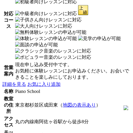
対応
コー
ス
現在申し込み受付中です。
営業
お気軽に体験レッスンにお申込みください。お会いで
案内
きることを楽しみにしております。
詳細を見る
お気に入り追加
名称
Piano School
教室
の住
東京都杉並区成田東（
地図の表示あり
）
所
アク
丸の内線南阿佐ヶ谷駅から徒歩8分
セス
モッ