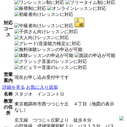
対応
コー
ス
営業
現在お申し込み受付中です
案内
詳細を見る
お気に入り追加
名称
スタジオ インコントロ
教室
東京都調布市西つつじケ丘 ４丁目（地図の表示
の住
なし）
所
京王線 つつじヶ丘駅より 徒歩８分
小田急線 成城学園前駅より バス１５分 バス