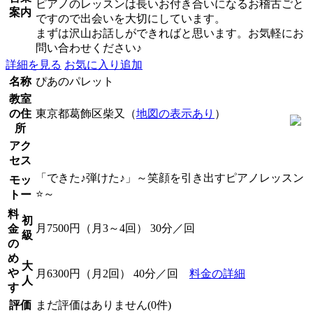
ピアノのレッスンは長いお付き合いになるお稽古ごと
案内
ですので出会いを大切にしています。
まずは沢山お話しができればと思います。お気軽にお
問い合わせください♪
詳細を見る
お気に入り追加
名称
ぴあのパレット
教室
の住
東京都葛飾区柴又（
地図の表示あり
）
所
アク
セス
「できた♪弾けた♪」～笑顔を引き出すピアノレッスン
モッ
⭐️～
トー
料
初
月7500円（月3～4回） 30分／回
金
級
の
め
大
や
月6300円（月2回） 40分／回
料金の詳細
人
す
評価
まだ評価はありません(0件)