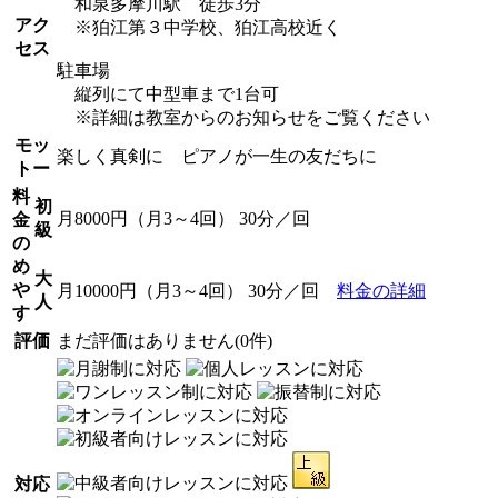
和泉多摩川駅 徒歩3分
アク
※狛江第３中学校、狛江高校近く
セス
駐車場
縦列にて中型車まで1台可
※詳細は教室からのお知らせをご覧ください
モッ
楽しく真剣に ピアノが一生の友だちに
トー
料
初
月8000円（月3～4回） 30分／回
金
級
の
め
大
や
月10000円（月3～4回） 30分／回
料金の詳細
人
す
評価
まだ評価はありません(0件)
対応