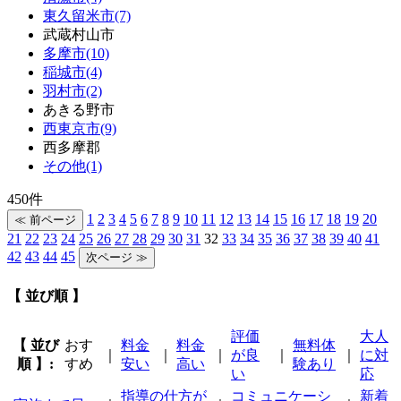
東久留米市(7)
武蔵村山市
多摩市(10)
稲城市(4)
羽村市(2)
あきる野市
西東京市(9)
西多摩郡
その他(1)
450件
1
2
3
4
5
6
7
8
9
10
11
12
13
14
15
16
17
18
19
20
21
22
23
24
25
26
27
28
29
30
31
32
33
34
35
36
37
38
39
40
41
42
43
44
45
【 並び順 】
評価
大人
【 並び
おす
料金
料金
無料体
｜
｜
｜
が良
｜
｜
に対
順 】:
すめ
安い
高い
験あり
い
応
指導の仕方が
コミュニケーシ
新着