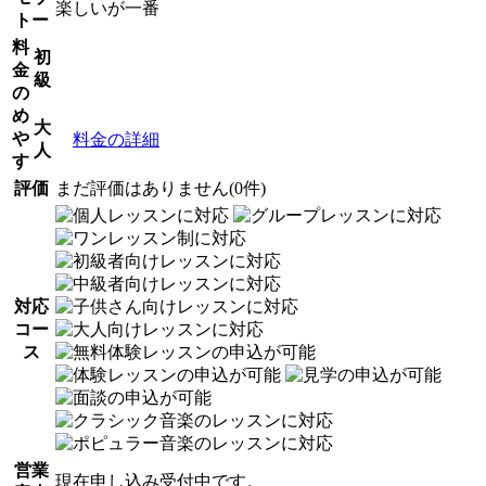
楽しいが一番
トー
料
初
金
級
の
め
大
や
料金の詳細
人
す
評価
まだ評価はありません(0件)
対応
コー
ス
営業
現在申し込み受付中です。