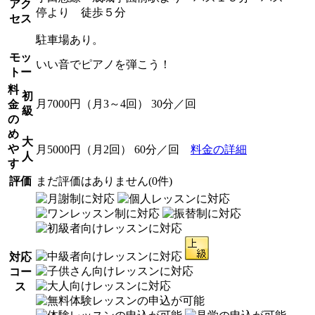
アク
停より 徒歩５分
セス
駐車場あり。
モッ
いい音でピアノを弾こう！
トー
料
初
月7000円（月3～4回） 30分／回
金
級
の
め
大
や
月5000円（月2回） 60分／回
料金の詳細
人
す
評価
まだ評価はありません(0件)
対応
コー
ス