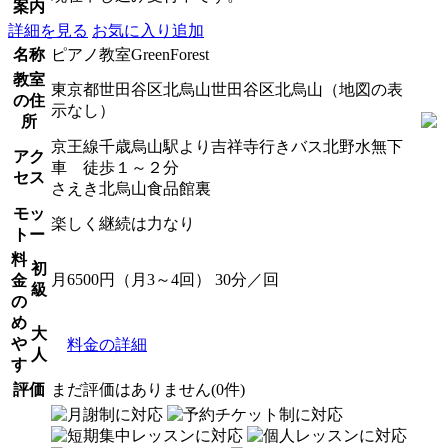
案内
詳細を見る
お気に入り追加
名称
ピアノ教室GreenForest
教室
東京都世田谷区北烏山世田谷区北烏山（地図の表
の住
示なし）
所
京王線千歳烏山駅より吉祥寺行きバス北野水無下
アク
車 徒歩１～２分
セス
さえき北烏山食品館裏
モッ
楽しく継続は力なり
トー
料
初
月6500円（月3～4回） 30分／回
金
級
の
め
大
や
料金の詳細
人
す
評価
まだ評価はありません(0件)