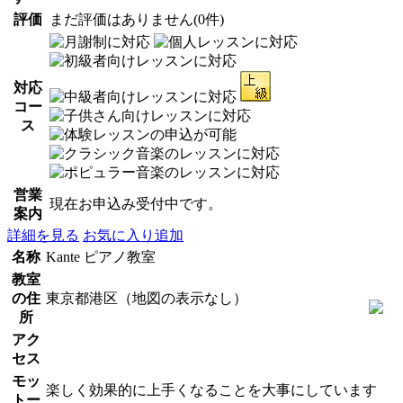
評価
まだ評価はありません(0件)
対応
コー
ス
営業
現在お申込み受付中です。
案内
詳細を見る
お気に入り追加
名称
Kante ピアノ教室
教室
の住
東京都港区（地図の表示なし）
所
アク
セス
モッ
楽しく効果的に上手くなることを大事にしています
トー