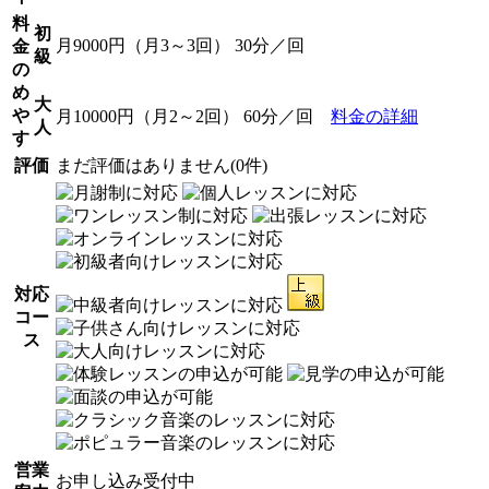
料
初
月9000円（月3～3回） 30分／回
金
級
の
め
大
や
月10000円（月2～2回） 60分／回
料金の詳細
人
す
評価
まだ評価はありません(0件)
対応
コー
ス
営業
お申し込み受付中