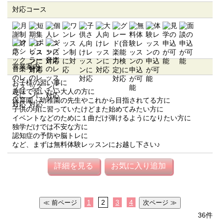
対応コース
営業案内
お子様の習い事に
趣味で習いたい大人の方に
保育園・幼稚園の先生やこれから目指されてる方に
子供の頃に習っていたけどまた始めてみたい方に
イベントなどのために１曲だけ弾けるようになりたい方に
独学だけでは不安な方に
認知症の予防や脳トレに
など、まずは無料体験レッスンにお越し下さい♪
詳細を見る
お気に入り追加
1
2
3
4
36件