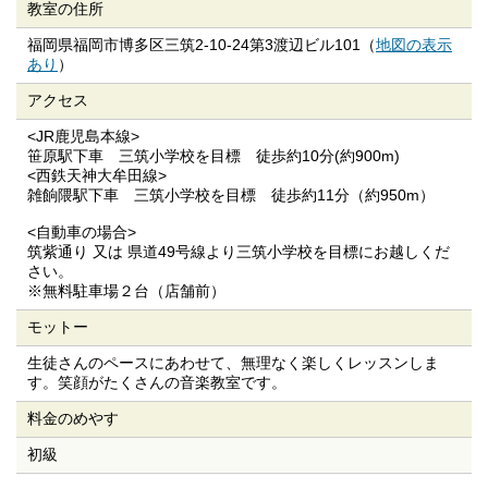
教室の住所
福岡県福岡市博多区三筑2-10-24第3渡辺ビル101（
地図の表示
あり
）
アクセス
<JR鹿児島本線>
笹原駅下車 三筑小学校を目標 徒歩約10分(約900m)
<西鉄天神大牟田線>
雑餉隈駅下車 三筑小学校を目標 徒歩約11分（約950m）
<自動車の場合>
筑紫通り 又は 県道49号線より三筑小学校を目標にお越しくだ
さい。
※無料駐車場２台（店舗前）
モットー
生徒さんのペースにあわせて、無理なく楽しくレッスンしま
す。笑顔がたくさんの音楽教室です。
料金のめやす
初級