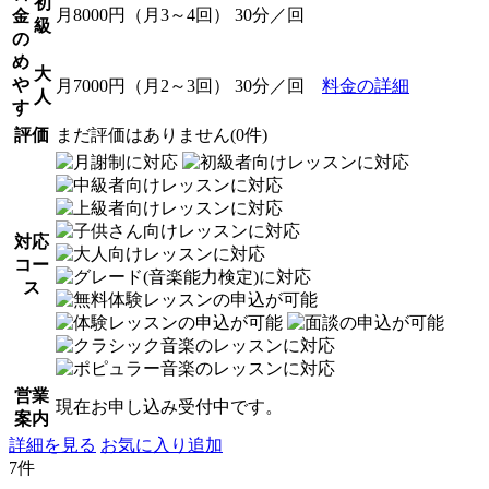
初
月8000円（月3～4回） 30分／回
金
級
の
め
大
や
月7000円（月2～3回） 30分／回
料金の詳細
人
す
評価
まだ評価はありません(0件)
対応
コー
ス
営業
現在お申し込み受付中です。
案内
詳細を見る
お気に入り追加
7件