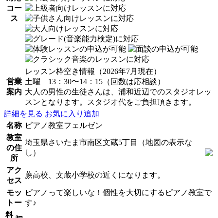
コー
ス
レッスン枠空き情報（2026年7月現在）
営業
土曜 13：30〜14：15（回数は応相談）
案内
大人の男性の生徒さんは、浦和近辺でのスタジオレッ
スンとなります。スタジオ代をご負担頂きます。
詳細を見る
お気に入り追加
名称
ピアノ教室フェルゼン
教室
埼玉県さいたま市南区文蔵5丁目（地図の表示な
の住
し）
所
アク
蕨高校、文蔵小学校の近くになります。
セス
モッ
ピアノって楽しいな！個性を大切にするピアノ教室で
トー
す♪
料