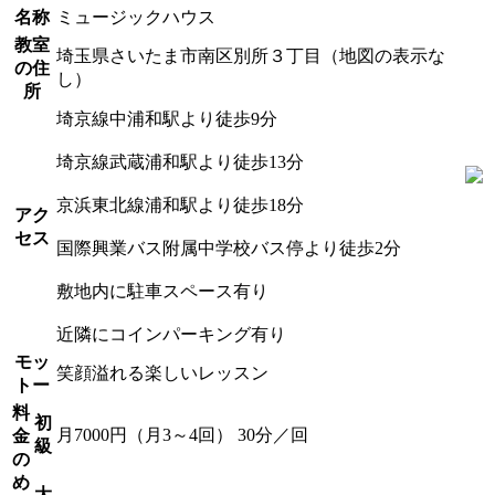
名称
ミュージックハウス
教室
埼玉県さいたま市南区別所３丁目（地図の表示な
の住
し）
所
埼京線中浦和駅より徒歩9分
埼京線武蔵浦和駅より徒歩13分
京浜東北線浦和駅より徒歩18分
アク
セス
国際興業バス附属中学校バス停より徒歩2分
敷地内に駐車スペース有り
近隣にコインパーキング有り
モッ
笑顔溢れる楽しいレッスン
トー
料
初
月7000円（月3～4回） 30分／回
金
級
の
め
大