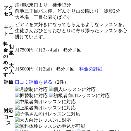
浦和駅東口より 徒歩13分
アク
前地三丁目バス停、どんぐり山公園より 徒歩2分
セス
大谷場一丁目公園そばです
ピアノを大好きになってもらえるようなレッスンを。
モッ
生徒さんおひとりおひとりに寄り添ったレッスンを心
トー
掛けています。
料
初
月7500円（月3～4回） 45分／回
金
級
の
め
大
や
月5000円（月2回） 45分／回
料金の詳細
人
す
評価
口コミ評価を見る
（2件）
対応
コー
ス