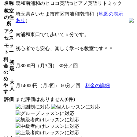
名称
裏和南浦和のヒロコ英語toピアノ英語リトミック
教室
埼玉県さいたま市南区南浦和南浦和（
地図の表示
の住
あり
）
所
アク
南浦和東口でて歩いて５分です。
セス
モッ
初心者でも安心、楽しく学べる教室です＾＾
トー
料
初
月8000円（月3回） 30分／回
金
級
の
め
大
や
月14000円（月2回） 60分／回
料金の詳細
人
す
評価
まだ評価はありません(0件)