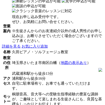
現在お申し込み受付中です。
ぜひ、お気軽にお問い合せください。
営業
※生徒さんからのお友達紹介以外の成人男性のお申し
案内
込みは、お断りさせていただく場合がございますので
ご了承ください。
詳細を見る
お気に入り追加
名称
久田ピアノ・ソルフェージュ教室
教室
の住
埼玉県さいたま市南区白幡（
地図の表示あり
）
所
武蔵浦和駅から徒歩13分
アク
浦和駅から徒歩16分
セス
自宅に駐車場有り。お車でも通っていただけま
す。
桐朋音高、音大等への受験生指導経験の豊富な講師
モッ
が、ご趣味として楽しまれる生徒さんにも、良質な基
トー
礎をしっかりとお伝えします。