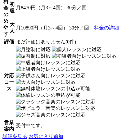
料
初
月8470円（月3～4回） 30分／回
金
級
の
め
大
や
月10890円（月3～4回） 30分／回
料金の詳細
人
す
評価
まだ評価はありません(0件)
対応
コー
ス
営業
受付中です。
案内
詳細を見る
お気に入り追加