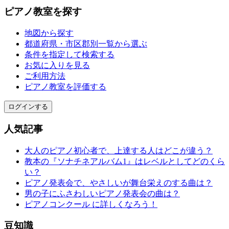
ピアノ教室を探す
地図から探す
都道府県・市区郡別一覧から選ぶ
条件を指定して検索する
お気に入りを見る
ご利用方法
ピアノ教室を評価する
ログインする
人気記事
大人のピアノ初心者で、上達する人はどこが違う？
教本の『ソナチネアルバム1』はレベルとしてどのくら
い？
ピアノ発表会で、やさしいが舞台栄えのする曲は？
男の子にふさわしいピアノ発表会の曲は？
ピアノコンクール に詳しくなろう！
豆知識