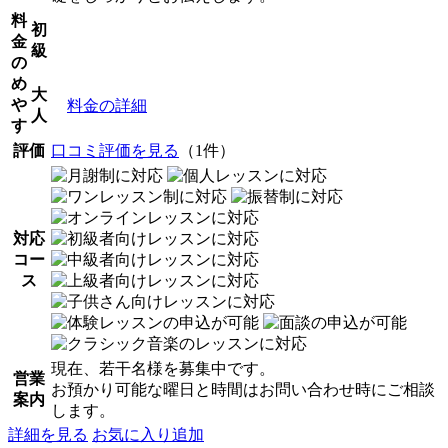
料
初
金
級
の
め
大
や
料金の詳細
人
す
評価
口コミ評価を見る
（1件）
対応
コー
ス
現在、若干名様を募集中です。
営業
お預かり可能な曜日と時間はお問い合わせ時にご相談
案内
します。
詳細を見る
お気に入り追加