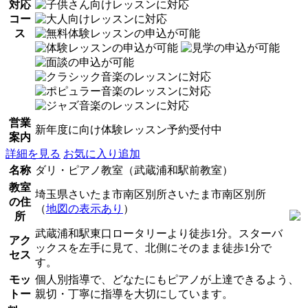
対応
コー
ス
営業
新年度に向け体験レッスン予約受付中
案内
詳細を見る
お気に入り追加
名称
ダリ・ピアノ教室（武蔵浦和駅前教室）
教室
埼玉県さいたま市南区別所さいたま市南区別所
の住
（
地図の表示あり
）
所
武蔵浦和駅東口ロータリーより徒歩1分。スターバ
アク
ックスを左手に見て、北側にそのまま徒歩1分で
セス
す。
モッ
個人別指導で、どなたにもピアノが上達できるよう、
トー
親切・丁寧に指導を大切にしています。