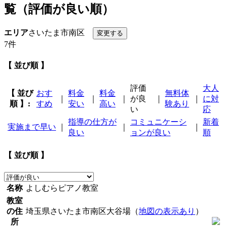
覧（評価が良い順）
エリア
さいたま市南区
7件
【 並び順 】
評価
大人
【 並び
おす
料金
料金
無料体
｜
｜
｜
が良
｜
｜
に対
順 】:
すめ
安い
高い
験あり
い
応
指導の仕方が
コミュニケーシ
新着
実施まで早い
｜
｜
｜
良い
ョンが良い
順
【 並び順 】
名称
よしむらピアノ教室
教室
の住
埼玉県さいたま市南区大谷場（
地図の表示あり
）
所