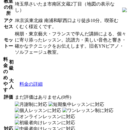
教室
埼玉県さいたま市南区文蔵2丁目（地図の表示な
の住
し）
所
アク
JR京浜東北線 南浦和駅西口より徒歩10分。喫茶む
セス
くむく様近くです。
桐朋・東京藝大・フランスで学んだ講師による、個々
モッ
に寄り添ったレッスン。読譜力・美しい音色と響き・
トー
確かなテクニックをお伝えします。旧名YNピアノ・
ソルフェージュ教室。
料
初
金
級
の
め
大
や
料金の詳細
人
す
評価
まだ評価はありません(0件)
対応