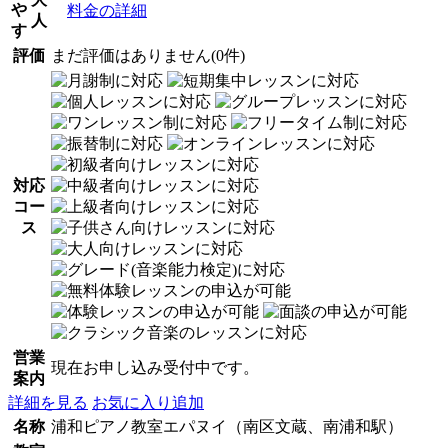
や
料金の詳細
人
す
評価
まだ評価はありません(0件)
対応
コー
ス
営業
現在お申し込み受付中です。
案内
詳細を見る
お気に入り追加
名称
浦和ピアノ教室エパヌイ（南区文蔵、南浦和駅）