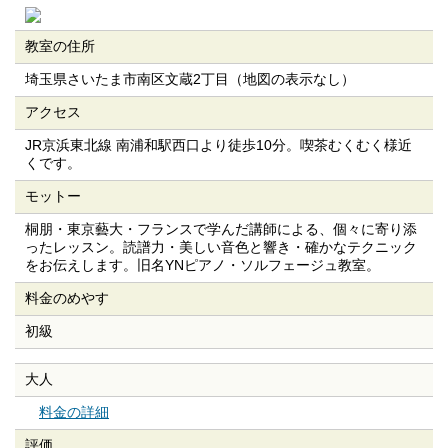
教室の住所
埼玉県さいたま市南区文蔵2丁目（地図の表示なし）
アクセス
JR京浜東北線 南浦和駅西口より徒歩10分。喫茶むくむく様近
くです。
モットー
桐朋・東京藝大・フランスで学んだ講師による、個々に寄り添
ったレッスン。読譜力・美しい音色と響き・確かなテクニック
をお伝えします。旧名YNピアノ・ソルフェージュ教室。
料金のめやす
初級
大人
料金の詳細
評価