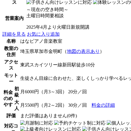
ス
～現在の空き時間～
土曜日時間要相談
営業案内
2025年4月より火曜日新規開講
詳細を見る
お気に入り追加
名称
はなピアノ音楽教室
教室の
埼玉県草加市金明町（
地図の表示あり
）
住所
アクセ
東武スカイツリー線新田駅徒歩10分
ス
モット
生徒さん目線に合わせた、楽しくしっかり学べるレ
ー
初
月6000円（月3～3回） 20分／回
料金
級
のめ
大
やす
月5500円（月2～2回） 30分／回
料金の詳細
人
評価
まだ評価はありません(0件)
対応コ