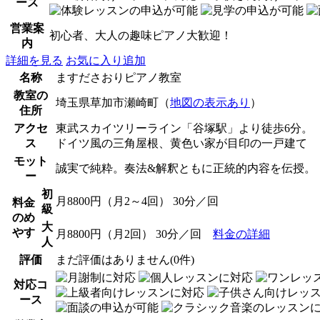
ース
営業案
初心者、大人の趣味ピアノ大歓迎！
内
詳細を見る
お気に入り追加
名称
ますださおりピアノ教室
教室の
埼玉県草加市瀬崎町（
地図の表示あり
）
住所
アクセ
東武スカイツリーライン「谷塚駅」より徒歩6分。
ス
ドイツ風の三角屋根、黄色い家が目印の一戸建て
モット
誠実で純粋。奏法&解釈ともに正統的内容を伝授。
ー
初
月8800円（月2～4回） 30分／回
料金
級
のめ
大
やす
月8800円（月2回） 30分／回
料金の詳細
人
評価
まだ評価はありません(0件)
対応コ
ース