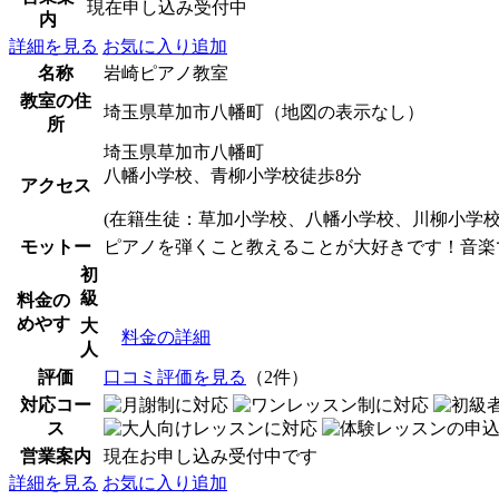
現在申し込み受付中
内
詳細を見る
お気に入り追加
名称
岩崎ピアノ教室
教室の住
埼玉県草加市八幡町（地図の表示なし）
所
埼玉県草加市八幡町
八幡小学校、青柳小学校徒歩8分
アクセス
(在籍生徒：草加小学校、八幡小学校、川柳小学
モットー
ピアノを弾くこと教えることが大好きです！音楽
初
級
料金の
めやす
大
料金の詳細
人
評価
口コミ評価を見る
（2件）
対応コー
ス
営業案内
現在お申し込み受付中です
詳細を見る
お気に入り追加