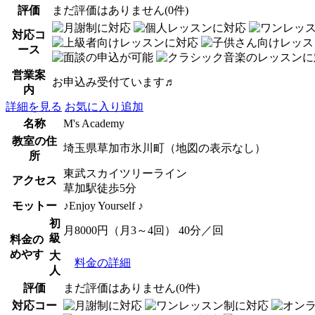
評価
まだ評価はありません(0件)
対応コ
ース
営業案
お申込み受付ています♬
内
詳細を見る
お気に入り追加
名称
M's Academy
教室の住
埼玉県草加市氷川町（地図の表示なし）
所
東武スカイツリーライン
アクセス
草加駅徒歩5分
モットー
♪Enjoy Yourself ♪
初
月8000円（月3～4回） 40分／回
級
料金の
めやす
大
料金の詳細
人
評価
まだ評価はありません(0件)
対応コー