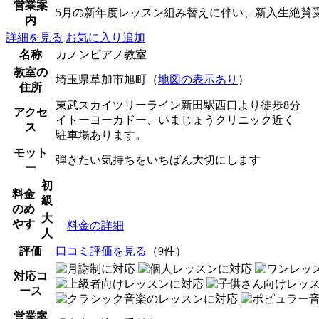
営業案
5月の新年度レッスン組み替えに伴い、新入生絶賛
内
詳細を見る
お気に入り追加
名称
カノンピアノ教室
教室の
埼玉県草加市旭町（
地図の表示あり
）
住所
東武スカイツリーライン新田駅西口より徒歩8分
アクセ
イトーヨーカドー、いまじょうクリニック近く
ス
駐車場あります。
モット
弾きたい気持ちをいちばん大切にします
ー
初
料金
級
のめ
大
やす
料金の詳細
人
評価
口コミ評価を見る
（9件）
対応コ
ース
営業案