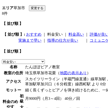
エリア
草加市
8件
【 並び順 】
【 並び順 】:
おすすめ
｜
料金安い
｜
料金高い
｜
評価が良
実施まで早い
｜
指導の仕方が良い
｜
コミュニ
【 並び順 】
名称
たんぽぽピアノ教室
教室の住所
埼玉県草加市花栗（
地図の表示あり
）
スカイツリーライン（半蔵門線直通）線草加駅 よ
アクセス
草加駅草加川口（６分程度）線西町駅 より 0分
モットー
細く長くずっとピアノを弾き続けるために、一
初
月9000円（月3～4回） 40分／回
級
料金のめ
やす
大