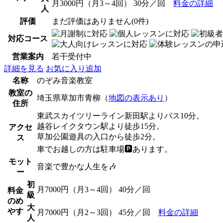
月3000円（月3～4回） 30分／回
料金の詳細
人
評価
まだ評価はありません(0件)
対応コース
営業案内
若干受付中
詳細を見る
お気に入り追加
名称
のぞみ音楽教室
教室の
埼玉県草加市青柳（
地図の表示あり
）
住所
東武スカイツリーライン新田駅よりバス10分。
越谷レイクタウン駅より徒歩15分。
アクセ
草加公園遊具の入口から徒歩2分。
ス
車でお越しの方は駐車場🅿️あります。
モット
音楽で豊かな人生を🎶
ー
初
月7000円（月3～4回） 40分／回
料金
級
のめ
大
やす
月7000円（月2～3回） 45分／回
料金の詳細
人