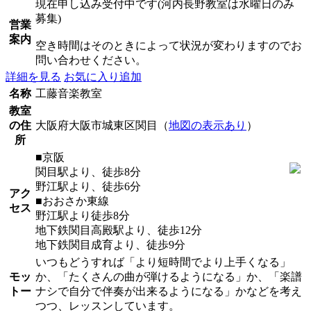
現在申し込み受付中です(河内長野教室は水曜日のみ
募集)
営業
案内
空き時間はそのときによって状況が変わりますのでお
問い合わせください。
詳細を見る
お気に入り追加
名称
工藤音楽教室
教室
の住
大阪府大阪市城東区関目（
地図の表示あり
）
所
■京阪
関目駅より、徒歩8分
野江駅より、徒歩6分
アク
■おおさか東線
セス
野江駅より徒歩8分
地下鉄関目高殿駅より、徒歩12分
地下鉄関目成育より、徒歩9分
いつもどうすれば「より短時間でより上手くなる」
モッ
か、「たくさんの曲が弾けるようになる」か、「楽譜
トー
ナシで自分で伴奏が出来るようになる」かなどを考え
つつ、レッスンしています。