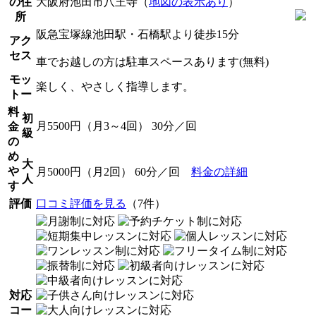
の住
大阪府池田市八王寺（
地図の表示あり
）
所
阪急宝塚線池田駅・石橋駅より徒歩15分
アク
セス
車でお越しの方は駐車スペースあります(無料)
モッ
楽しく、やさしく指導します。
トー
料
初
月5500円（月3～4回） 30分／回
金
級
の
め
大
や
月5000円（月2回） 60分／回
料金の詳細
人
す
評価
口コミ評価を見る
（7件）
対応
コー