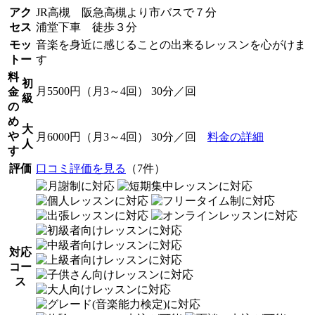
アク
JR高槻 阪急高槻より市バスで７分
セス
浦堂下車 徒歩３分
モッ
音楽を身近に感じることの出来るレッスンを心がけま
トー
す
料
初
月5500円（月3～4回） 30分／回
金
級
の
め
大
や
月6000円（月3～4回） 30分／回
料金の詳細
人
す
評価
口コミ評価を見る
（7件）
対応
コー
ス