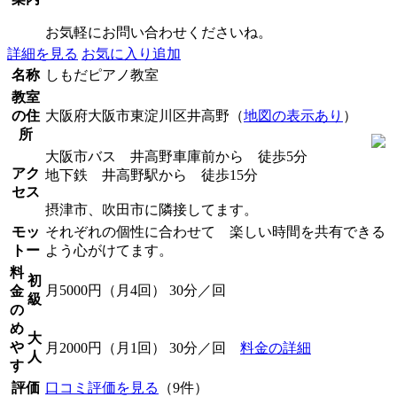
お気軽にお問い合わせくださいね。
詳細を見る
お気に入り追加
名称
しもだピアノ教室
教室
の住
大阪府大阪市東淀川区井高野（
地図の表示あり
）
所
大阪市バス 井高野車庫前から 徒歩5分
アク
地下鉄 井高野駅から 徒歩15分
セス
摂津市、吹田市に隣接してます。
モッ
それぞれの個性に合わせて 楽しい時間を共有できる
トー
よう心がけてます。
料
初
月5000円（月4回） 30分／回
金
級
の
め
大
や
月2000円（月1回） 30分／回
料金の詳細
人
す
評価
口コミ評価を見る
（9件）