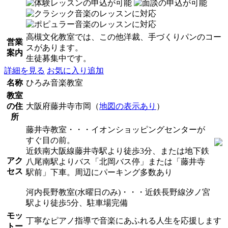
高槻文化教室では、この他洋裁、手づくりパンのコー
営業
スがあります。
案内
生徒募集中です。
詳細を見る
お気に入り追加
名称
ひろみ音楽教室
教室
の住
大阪府藤井寺市岡（
地図の表示あり
）
所
藤井寺教室・・・イオンショッピングセンターが
すぐ目の前。
近鉄南大阪線藤井寺駅より徒歩3分、または地下鉄
アク
八尾南駅よりバス「北岡バス停」または「藤井寺
セス
駅前」下車。周辺にパーキング多数あり
河内長野教室(水曜日のみ)・・・近鉄長野線汐ノ宮
駅より徒歩5分、駐車場完備
モッ
丁寧なピアノ指導で音楽にあふれる人生を応援します
トー