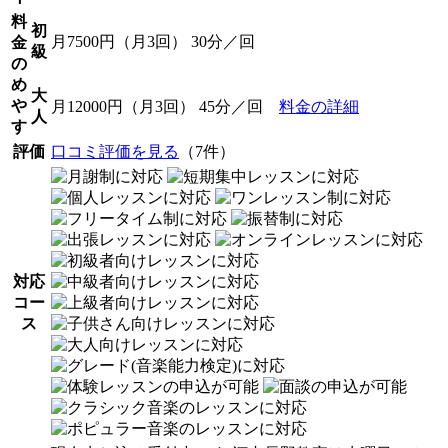
料
初
月7500円（月3回） 30分／回
金
級
の
め
大
や
月12000円（月3回） 45分／回
料金の詳細
人
す
評価
口コミ評価を見る
（7件）
対応
コー
ス