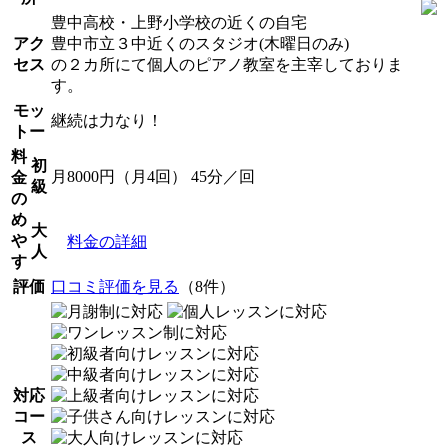
豊中高校・上野小学校の近くの自宅
アク
豊中市立３中近くのスタジオ(木曜日のみ)
セス
の２カ所にて個人のピアノ教室を主宰しておりま
す。
モッ
継続は力なり！
トー
料
初
月8000円（月4回） 45分／回
金
級
の
め
大
や
料金の詳細
人
す
評価
口コミ評価を見る
（8件）
対応
コー
ス