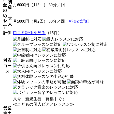
初
月6000円（月3回） 30分／回
金
級
の
め
大
や
月5000円（月2回） 30分／回
料金の詳細
人
す
評価
口コミ評価を見る
（15件）
対応
コー
ス
只今、新規生徒 募集中です！
≪こどもの個人ピアノレッスン≫
営業
案内