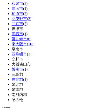
和泉市(2)
箕面市(1)
柏原市(2)
羽曳野市(2)
門真市(2)
摂津市
高石市(1)
藤井寺市(6)
東大阪市(16)
泉南市
四條畷市(1)
交野市
大阪狭山市
阪南市(1)
三島郡
豊能郡(1)
泉北郡
泉南郡
南河内郡
その他