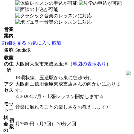
営業
案内
詳細を見る
お気に入り追加
名称
StudioR
教室
の住
大阪府大阪市東成区玉津（
地図の表示あり
）
所
JR環状線、玉造駅から東に徒歩5分。
アク
大阪商工信用金庫東成支店さんの向かいにありま
セス
す。
☆2020年7月～出張レッスン開始します☆
モッ
音楽に触れることの楽しさをお教えします♪
トー
料
初
月3600円（月3回） 30分／回
金
級
の