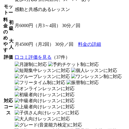
モッ
感動と共感のあるレッスン
トー
料
初
月6000円（月3～4回） 30分／回
金
級
の
め
大
や
月4500円（月2回） 30分／回
料金の詳細
人
す
評価
口コミ評価を見る
（37件）
対応
コー
ス