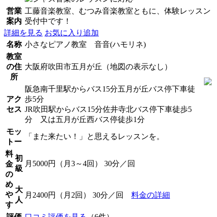
営業
工藤音楽教室、むつみ音楽教室ともに、体験レッスン
案内
受付中です！
詳細を見る
お気に入り追加
名称
小さなピアノ教室 音音(ハモリネ)
教室
の住
大阪府吹田市五月が丘（地図の表示なし）
所
阪急南千里駅からバス15分五月が丘バス停下車徒
アク
歩5分
セス
JR吹田駅からバス15分佐井寺北バス停下車徒歩5
分 又は五月が丘西バス停徒歩1分
モッ
「また来たい！」と思えるレッスンを。
トー
料
初
月5000円（月3～4回） 30分／回
金
級
の
め
大
や
月2400円（月2回） 30分／回
料金の詳細
人
す
評価
口コミ評価を見る
（6件）