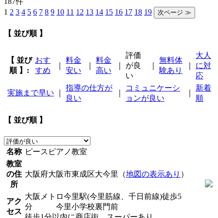
187件
1
2
3
4
5
6
7
8
9
10
11
12
13
14
15
16
17
18
19
【 並び順 】
評価
大人
【 並び
おす
料金
料金
無料体
｜
｜
｜
が良
｜
｜
に対
順 】:
すめ
安い
高い
験あり
い
応
指導の仕方が
コミュニケーシ
新着
実施まで早い
｜
｜
｜
良い
ョンが良い
順
【 並び順 】
名称
ピースピアノ教室
教室
の住
大阪府大阪市東成区大今里（
地図の表示あり
）
所
大阪メトロ今里駅(今里筋線、千日前線)徒歩5
アク
分 今里小学校裏門前
セス
徒歩1分以内に商店街、スーパーあり