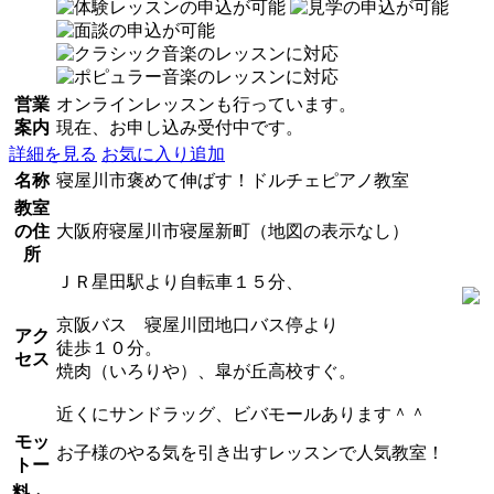
営業
オンラインレッスンも行っています。
案内
現在、お申し込み受付中です。
詳細を見る
お気に入り追加
名称
寝屋川市褒めて伸ばす！ドルチェピアノ教室
教室
の住
大阪府寝屋川市寝屋新町（地図の表示なし）
所
ＪＲ星田駅より自転車１５分、
京阪バス 寝屋川団地口バス停より
アク
徒歩１０分。
セス
焼肉（いろりや）、皐が丘高校すぐ。
近くにサンドラッグ、ビバモールあります＾＾
モッ
お子様のやる気を引き出すレッスンで人気教室！
トー
料