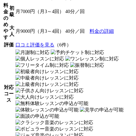
料
初
月7000円（月3～4回） 40分／回
金
級
の
め
大
や
月9000円（月3～4回） 40分／回
料金の詳細
人
す
評価
口コミ評価を見る
（6件）
対応
コー
ス